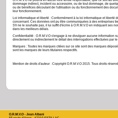
O.R.M.V.O ne pourra en aucun être tenue responsable, que ce soit au titre 
dommage indirect, incident ou accessoire, ou de tout dommage, de quelque n
ou de bénéfices découlant de l'utilisation ou du fonctionnement des docume
leur fonctionnement.
Loi informatique et liberté : Conformément à la loi informatique et liberté d
concernant. Ces données ont pu être communiquées à des entreprises tiers
S'il ne le souhaite pas, il lui suffit d'écrire à O.R.M.V.O en indiquant se
dans les meilleurs délais.
Confidentialité : O.R.M.V.O s'engage à ne divulguer aucune information su
directement ou indirectement le détail des interrogations effectuées par le 
Marques : Toutes les marques citées sur ce site sont des marques dépos
sont les marques de leurs titulaires respectifs.
Mention de droits d'auteur : Copyright O.R.M.V.O 2015. Tous droits réserv
O.R.M.V.O - Jean Albani