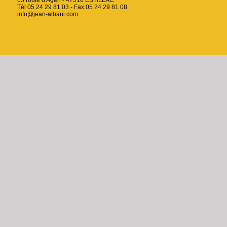
65 route d'Agen - 47310 ESTILLAC
Tél 05 24 29 81 03 - Fax 05 24 29 81 08
info@jean-albani.com