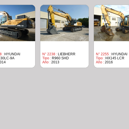
8 :
HYUNDAI
N° 2238 :
LIEBHERR
N° 2255 :
HYUNDAI
30LC-9A
Tipo :
R960 SHD
Tipo :
HX145 LCR
014
Año :
2013
Año :
2016