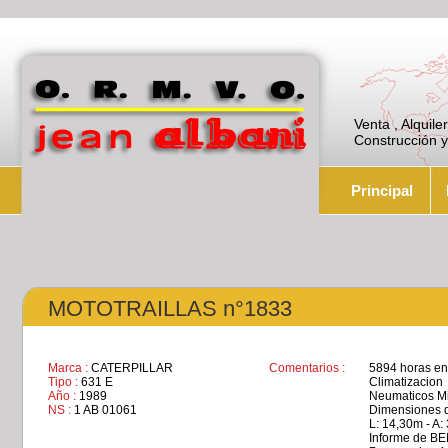
Venta , Alquil
Construcción y 
Principal
MOTOTRAILLAS n°1833
Marca :
CATERPILLAR
Comentarios :
5894 horas en 
Tipo :
631 E
Climatizacion
Año :
1989
Neumaticos Mic
NS :
1 AB 01061
Dimensiones d
L: 14,30m - A:
Informe de B